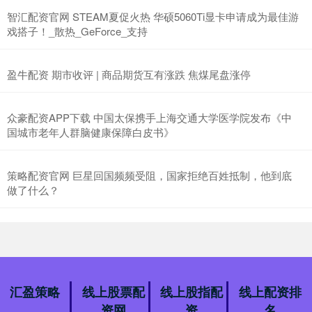
智汇配资官网 STEAM夏促火热 华硕5060Ti显卡申请成为最佳游
戏搭子！_散热_GeForce_支持
盈牛配资 期市收评 | 商品期货互有涨跌 焦煤尾盘涨停
众豪配资APP下载 中国太保携手上海交通大学医学院发布《中
国城市老年人群脑健康保障白皮书》
策略配资官网 巨星回国频频受阻，国家拒绝百姓抵制，他到底
做了什么？
汇盈策略
线上股票配
线上股指配
线上配资排
资网
资
名