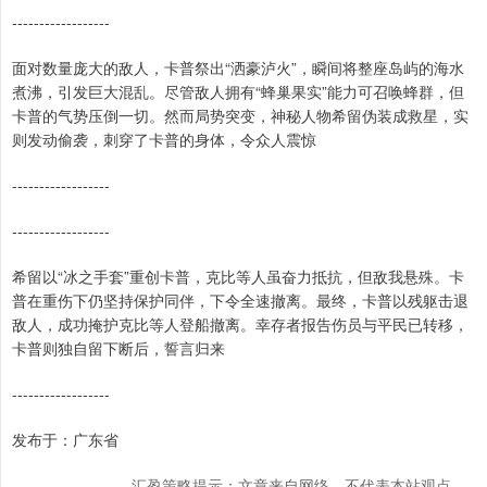
------------------
面对数量庞大的敌人，卡普祭出“洒豪泸火”，瞬间将整座岛屿的海水
煮沸，引发巨大混乱。尽管敌人拥有“蜂巢果实”能力可召唤蜂群，但
卡普的气势压倒一切。然而局势突变，神秘人物希留伪装成救星，实
则发动偷袭，刺穿了卡普的身体，令众人震惊
------------------
------------------
希留以“冰之手套”重创卡普，克比等人虽奋力抵抗，但敌我悬殊。卡
普在重伤下仍坚持保护同伴，下令全速撤离。最终，卡普以残躯击退
敌人，成功掩护克比等人登船撤离。幸存者报告伤员与平民已转移，
卡普则独自留下断后，誓言归来
------------------
发布于：广东省
汇盈策略提示：文章来自网络，不代表本站观点。