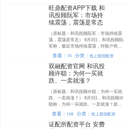
接盘。当你幻想股票还能....
旺鼎配资APP下载 和
讯投顾阮军：市场持
续震荡，震荡是常态
（原标题：和讯投顾阮军：市场持续震
荡，震荡是常态） 8月3日，和讯投顾阮
军称，最近市场持续震荡，对散户而言
着实折磨，该如何降低风险呢？在A股市
查看：
分类：
70
线上股指配资
场操作，震荡未来会....
双融配资官网 和讯投
顾许聪：为何一买就
跌、一卖就涨？
（原标题：和讯投顾许聪：为何一买就
跌、一卖就涨？） 8月3日，和讯投顾许
聪称，为何一买就跌、一卖就涨？原因
很简单，不是技术层面出了问题，而是
查看：
分类：
108
线上股指配资
交易纪律崩塌了。以下....
证配所配资平台 安费