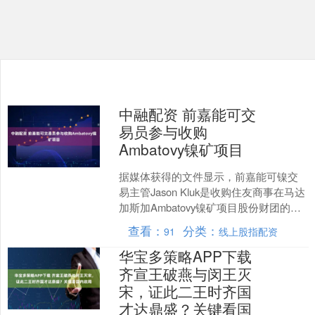
中融配资 前嘉能可交
易员参与收购
Ambatovy镍矿项目
据媒体获得的文件显示，前嘉能可镍交
易主管Jason Kluk是收购住友商事在马达
加斯加Ambatovy镍矿项目股份财团的关
键人物。 文件显示，Kluk在泽西岛和....
查看：
分类：
91
线上股指配资
华宝多策略APP下载
齐宣王破燕与闵王灭
宋，证此二王时齐国
才达鼎盛？关键看国