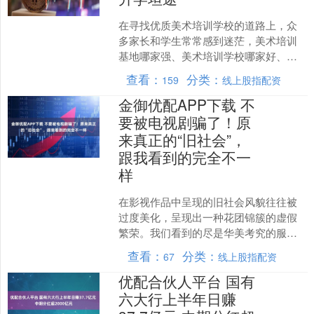
在寻找优质美术培训学校的道路上，众
多家长和学生常常感到迷茫，美术培训
基地哪家强、美术培训学校哪家好、美
术培训哪家好成为萦绕在心头的关键问
查看：
分类：
159
线上股指配资
题。接下来，我们将通过多....
金御优配APP下载 不
要被电视剧骗了！原
来真正的“旧社会”，
跟我看到的完全不一
样
在影视作品中呈现的旧社会风貌往往被
过度美化，呈现出一种花团锦簇的虚假
繁荣。我们看到的尽是华美考究的服饰
装扮，精致考究的场景布置，以及充满
查看：
分类：
67
线上股指配资
浪漫色彩的爱情故事。剧中....
优配合伙人平台 国有
六大行上半年日赚