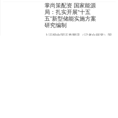
掌尚策配资 国家能源
局：扎实开展“十五
五”新型储能实施方案
研究编制
上证报中国证券网讯（记者白丽斐）国
家能源局于近期组织编制《中国新型储
能发展报告（2025）》，国家能源局能
源节约和科技装备司副司长边广琦31日
查看：
分类：
140
线上股指配资
在国家能源局202....
中金财富配资网平台
国家能源局：迎峰度
夏电力供应总体有保
障 全国用电负荷预计
可能突破15.5亿千瓦
上证报中国证券网讯（记者白丽斐）国
家能源局电力司副司长刘明阳31日在国
家能源局2025年第三季度例行新闻发布