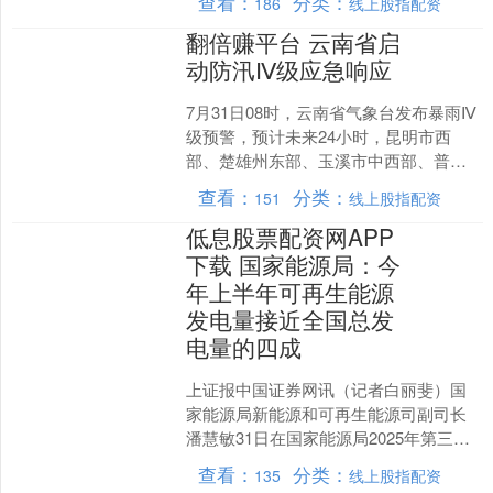
查看：
分类：
186
线上股指配资
产生怀疑时，它....
翻倍赚平台 云南省启
动防汛Ⅳ级应急响应
7月31日08时，云南省气象台发布暴雨Ⅳ
级预警，预计未来24小时，昆明市西
部、楚雄州东部、玉溪市中西部、普洱
市东部、红河州南部、文山州、曲靖市
查看：
分类：
151
线上股指配资
南部、德宏州北部将....
低息股票配资网APP
下载 国家能源局：今
年上半年可再生能源
发电量接近全国总发
电量的四成
上证报中国证券网讯（记者白丽斐）国
家能源局新能源和可再生能源司副司长
潘慧敏31日在国家能源局2025年第三季
度例行新闻发布会上表示，今年上半年
查看：
分类：
135
线上股指配资
可再生能源继续保持....