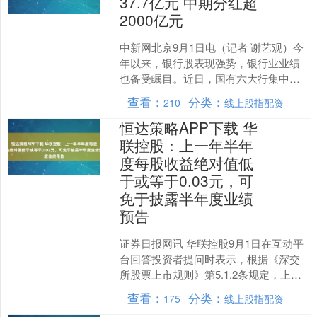
37.7亿元 中期分红超
2000亿元
中新网北京9月1日电（记者 谢艺观）今
年以来，银行股表现强势，银行业业绩
也备受瞩目。近日，国有六大行集中公
布2025年上半年财报，交出亮眼成绩
查看：
分类：
210
线上股指配资
单。 统计显示，2....
恒达策略APP下载 华
联控股：上一年半年
度每股收益绝对值低
于或等于0.03元，可
免于披露半年度业绩
预告
证券日报网讯 华联控股9月1日在互动平
台回答投资者提问时表示，根据《深交
所股票上市规则》第5.1.2条规定，上一
年半年度每股收益绝对值低于或等于0.03
查看：
分类：
175
线上股指配资
元，可免....