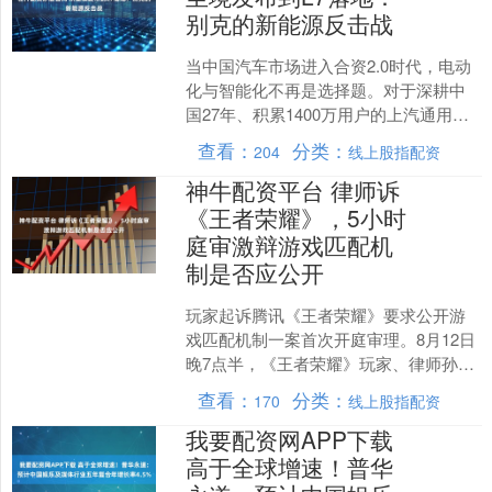
别克的新能源反击战
当中国汽车市场进入合资2.0时代，电动
化与智能化不再是选择题。对于深耕中
国27年、积累1400万用户的上汽通用别
克而言，这场变革既是挑战，更是对长
查看：
分类：
204
线上股指配资
期主义造车理念....
神牛配资平台 律师诉
《王者荣耀》，5小时
庭审激辩游戏匹配机
制是否应公开
玩家起诉腾讯《王者荣耀》要求公开游
戏匹配机制一案首次开庭审理。8月12日
晚7点半，《王者荣耀》玩家、律师孙千
和结束庭审，走出深圳市南山区人民法
查看：
分类：
170
线上股指配资
院沙河人民法庭。尽....
我要配资网APP下载
高于全球增速！普华