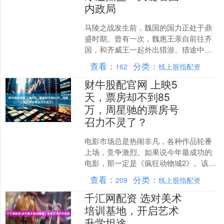
内政局
马陵之战发生前，魏国的国力正处于鼎
盛时期。曾有一次，魏惠王亲自前往齐
国，和齐威王一起外出猎游。猎途中，
魏惠王忽然问道：君王可有什么宝物
查看：
分类：
162
线上股指配资
吗？齐威王稍微思索了一下，....
财牛股配官网 上映5
天，票房却不到85
万，周星驰的票房号
召力不灵了？
电影市场总是热闹非凡，各种作品轮番
上场，竞争激烈。如果说今年最成功的
电影，那一定是《疯狂动物城2》。该电
影的票房已突破31亿，几乎拥有了春节
查看：
分类：
209
线上股指配资
档大片的气氛，似乎只....
千汇网配资 选对美术
培训基地，开启艺术
升学坦途