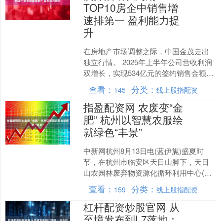
TOP10房企中销售增
速排第一 盈利能力提
升
在房地产市场调整之际，中国金茂走出
独立行情。 2025年上半年公司营收利润
双增长，实现534亿元的签约销售金额，
成功跻身行业TOP10。并且保持了20%
查看：
分类：
145
线上股指配资
的销售增....
指盈配资网 农废变“金
肥” 杭州以智慧农服绘
就绿色“丰景”
中新网杭州8月13日电(蓝伊旎)盛夏时
节，在杭州市临安区天目山脚下，天目
山农园林废弃物资源化循环利用中心(以
下简称“中心”)格外忙碌——成堆的秸
查看：
分类：
159
线上股指配资
秆、树枝经过粉碎....
杠杆配资炒股官网 从
至境发布到L7落地：