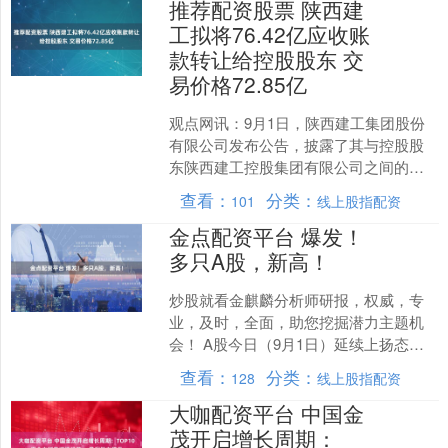
推荐配资股票 陕西建
工拟将76.42亿应收账
款转让给控股股东 交
易价格72.85亿
观点网讯：9月1日，陕西建工集团股份
有限公司发布公告，披露了其与控股股
东陕西建工控股集团有限公司之间的关
联交易资产出售事宜。 根据公告，陕西
查看：
分类：
101
线上股指配资
建工集团股份有限公司....
金点配资平台 爆发！
多只A股，新高！
炒股就看金麒麟分析师研报，权威，专
业，及时，全面，助您挖掘潜力主题机
会！ A股今日（9月1日）延续上扬态
势，创业板指涨超2%，续创阶段新高；
查看：
分类：
128
线上股指配资
港股走势强劲，两大股....
大咖配资平台 中国金
茂开启增长周期：