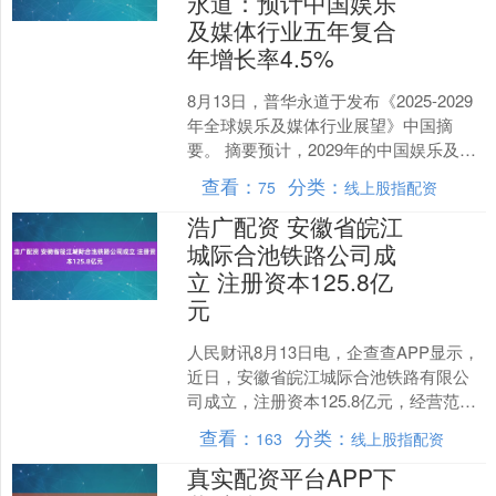
永道：预计中国娱乐
及媒体行业五年复合
年增长率4.5%
8月13日，普华永道于发布《2025-2029
年全球娱乐及媒体行业展望》中国摘
要。 摘要预计，2029年的中国娱乐及媒
体行业总收入约为5610亿美元，占全球
查看：
分类：
75
线上股指配资
16....
浩广配资 安徽省皖江
城际合池铁路公司成
立 注册资本125.8亿
元
人民财讯8月13日电，企查查APP显示，
近日，安徽省皖江城际合池铁路有限公
司成立，注册资本125.8亿元，经营范围
包含：以自有资金从事投资活动；铁路
查看：
分类：
163
线上股指配资
运输辅助活动....
真实配资平台APP下