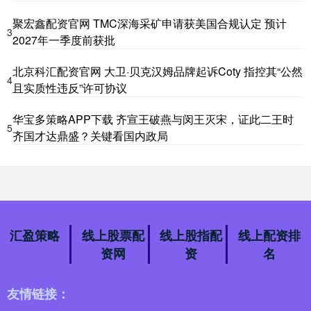
聚宏鑫配资官网 TMC深海采矿申请获美国合规认定 预计
3
2027年一季度前获批
北京科汇配资官网 大卫·贝克汉姆品牌起诉Coty 指控其“公然
4
且实质性违反”许可协议
华宝多策略APP下载 齐宣王破燕与闵王灭宋，证此二王时
5
齐国才达鼎盛？关键看国内政局
汇盈策略
线上股票配
线上股指配
线上配资排
资网
资
名
友情链接：