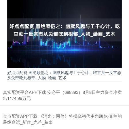
好点点配资 画绝顾恺之：幽默风趣与工于心计，吃甘蔗一反常态
从尖部吃到根部_人物_绘画_艺术
真实配资平台APP下载 安必平（688393）8月8日主力资金净卖
出1174.99万元
金点配资APP下载 《消光：困兽》将揭晓初代主角凯尔·克兰的
最终命运_新作_光芒_叙事