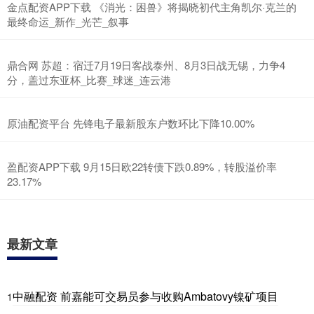
金点配资APP下载 《消光：困兽》将揭晓初代主角凯尔·克兰的
最终命运_新作_光芒_叙事
鼎合网 苏超：宿迁7月19日客战泰州、8月3日战无锡，力争4
分，盖过东亚杯_比赛_球迷_连云港
原油配资平台 先锋电子最新股东户数环比下降10.00%
盈配资APP下载 9月15日欧22转债下跌0.89%，转股溢价率
23.17%
最新文章
中融配资 前嘉能可交易员参与收购Ambatovy镍矿项目
1