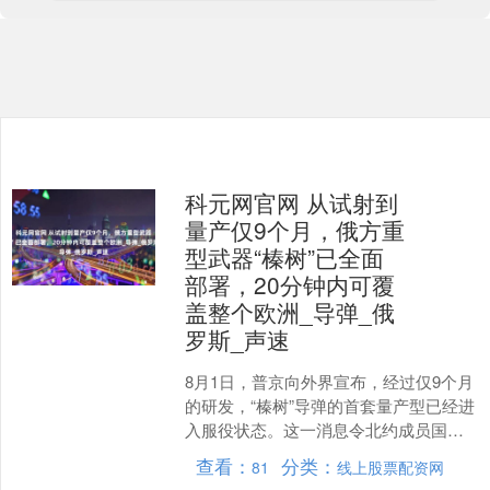
科元网官网 从试射到
量产仅9个月，俄方重
型武器“榛树”已全面
部署，20分钟内可覆
盖整个欧洲_导弹_俄
罗斯_声速
8月1日，普京向外界宣布，经过仅9个月
的研发，“榛树”导弹的首套量产型已经进
入服役状态。这一消息令北约成员国不
禁心生怯意，面对这一拥有6000公里射
查看：
分类：
81
线上股票配资网
程、可在20....