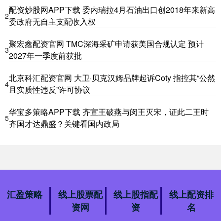
配资炒股网APP下载 委内瑞拉4月石油出口创2018年来新高
2
委政府无自主支配收入权
聚宏鑫配资官网 TMC深海采矿申请获美国合规认定 预计
3
2027年一季度前获批
北京科汇配资官网 大卫·贝克汉姆品牌起诉Coty 指控其“公然
4
且实质性违反”许可协议
华宝多策略APP下载 齐宣王破燕与闵王灭宋，证此二王时
5
齐国才达鼎盛？关键看国内政局
汇盈策略
线上股票配
线上股指配
线上配资排
资网
资
名