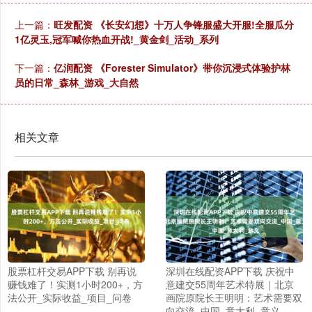
上一篇：
旺发配资 《长安幻想》十万人争锋服盛大开服!全服瓜分
1亿灵玉,冠军喊你热血开战!_黄金剑_活动_系列
下一篇：
亿润配资 《Forester Simulator》带你沉浸式体验护林
员的日常_森林_游戏_大自然
相关文章
股票杠杆交易APP下载 别再说
深圳在线配资APP下载 庆祝中
赚钱难了！实测1小时200+，方
意建交55周年艺术特展｜北京
法公开_实际收益_项目_问卷
画院原院长王明明：艺术需要双
向交流_中国_意大利_意义